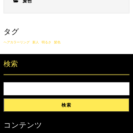
る
髪色
い
髪
色
タグ
を
楽
ヘアカラーリング
新人
明るさ
髪色
し
む
検索
方
法
検索
コンテンツ