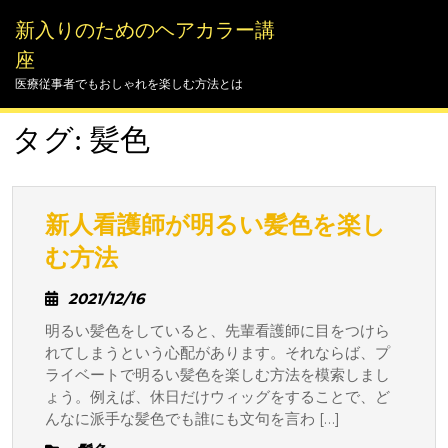
Skip
新入りのためのヘアカラー講
to
content
座
医療従事者でもおしゃれを楽しむ方法とは
タグ:
髪色
新人看護師が明るい髪色を楽し
新
む方法
人
2021/12/16
2021/12/16
看
明るい髪色をしていると、先輩看護師に目をつけら
護
れてしまうという心配があります。それならば、プ
師
ライベートで明るい髪色を楽しむ方法を模索しまし
が
ょう。例えば、休日だけウィッグをすることで、ど
明
んなに派手な髪色でも誰にも文句を言わ […]